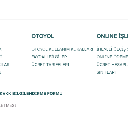
OTOYOL
ONLINE İŞ
A
OTOYOL KULLANIM KURALLARI
İHLALLİ GEÇİŞ
İ
FAYDALI BİLGİLER
ONLİNE ÖDEM
ILAR
ÜCRET TARİFELERİ
ÜCRET HESAPL
İ
SINIFLARI
KVKK BİLGİLENDİRME FORMU
19 KUZEY MARMARA OT