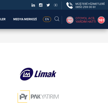
MÜŞTERİ HİZMETLERİ
0850 259 00 61
OTOYOL ACİL
MLER
MEDYA MERKEZİ
EN
YARDIM HATTI