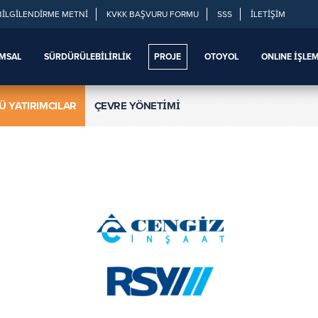
BİLGİLENDİRME METNİ
KVKK BAŞVURU FORMU
SSS
İLETİŞİM
MSAL
SÜRDÜRÜLEBİLİRLİK
PROJE
OTOYOL
ONLINE İŞLE
Ü YATIRIMCILAR
ÇEVRE YÖNETİMİ